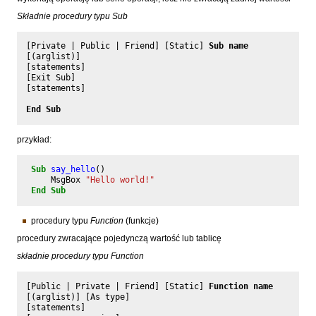
Składnie procedury typu Sub
[Private | Public | Friend] [Static] 
Sub name
[(arglist)]

[statements]

[Exit Sub]

[statements]

End Sub
przykład:
Sub
say_hello
()
MsgBox
"Hello world!"
End
Sub
procedury typu
Function
(funkcje)
procedury zwracające pojedynczą wartość lub tablicę
składnie procedury typu Function
[Public | Private | Friend] [Static] 
Function name
[(arglist)] [As type]

[statements]
