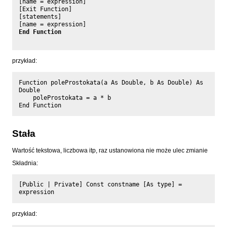
[name = expression]

[Exit Function]

[statements]

End Function
przykład:
Function poleProstokata(a As Double, b As Double) As 
Double

    poleProstokata = a * b

Stała
Wartość tekstowa, liczbowa itp, raz ustanowiona nie może ulec zmianie
Składnia:
[Public | Private] Const constname [As type] = 
przykład: