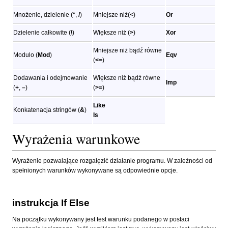
Mnożenie, dzielenie (
*
,
/
)
Mniejsze niż(
<
)
Or
Dzielenie całkowite (
\
)
Większe niż (
>
)
Xor
Mniejsze niż bądź równe
Modulo (
Mod
)
Eqv
(
<=
)
Dodawania i odejmowanie
Większe niż bądź równe
Imp
(
+
,
–
)
(
>=
)
Like
Konkatenacja stringów (
&
)
Is
Wyrażenia warunkowe
Wyrażenie pozwalające rozgałęzić działanie programu. W zależności od
spełnionych warunków wykonywane są odpowiednie opcje.
instrukcja If Else
Na początku wykonywany jest test warunku podanego w postaci