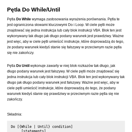
Pętla Do While/Until
Pętla
Do While
wymaga zastosowania wyrażenia porównania. Pętla te
jest ograniczona słowami kluczowymi Do i Loop. W ciele pętli może
znajdować się jedna instrukcja lub cały blok instrukcji VBA. Blok ten jest
wykonywany tak długo jak długo podany warunek jest prawdziwy. Ważne
jest więc, aby w ciele pętli umieścić instrukcje, które doprowadzą do tego,
że podany warunek kiedyś stanie się fałszywy w przeciwnym razie pętla
się nie zakończy.
Pętla
Do Until
wykonuje zawarty w niej blok rozkazów tak długo, jak
długo podany warunek jest fałszywy. W ciele pętli może znajdować się
jedna instrukcja lub cały blok instrukcji VBA. Blok ten jest wykonywany tak
długo jak długo podany warunek jest fałszywy. Ważne jest więc, aby w
ciele pętli umieścić instrukcje, które doprowadzą do tego, że podany
warunek kiedyś stanie się prawdziwy w przeciwnym razie pętla się nie
zakończy.
Składnia:
Do [{While | Until} condition]

     [statements]
