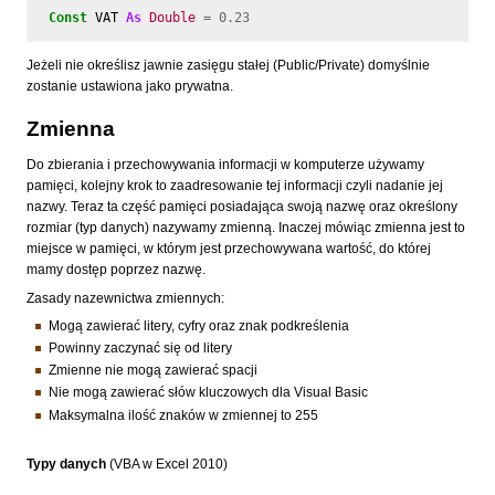
Const
VAT
As
Double
=
0.23
Jeżeli nie określisz jawnie zasięgu stałej (Public/Private) domyślnie
zostanie ustawiona jako prywatna.
Zmienna
Do zbierania i przechowywania informacji w komputerze używamy
pamięci, kolejny krok to zaadresowanie tej informacji czyli nadanie jej
nazwy. Teraz ta część pamięci posiadająca swoją nazwę oraz określony
rozmiar (typ danych) nazywamy zmienną. Inaczej mówiąc zmienna jest to
miejsce w pamięci, w którym jest przechowywana wartość, do której
mamy dostęp poprzez nazwę.
Zasady nazewnictwa zmiennych:
Mogą zawierać litery, cyfry oraz znak podkreślenia
Powinny zaczynać się od litery
Zmienne nie mogą zawierać spacji
Nie mogą zawierać słów kluczowych dla Visual Basic
Maksymalna ilość znaków w zmiennej to 255
Typy danych
(VBA w Excel 2010)