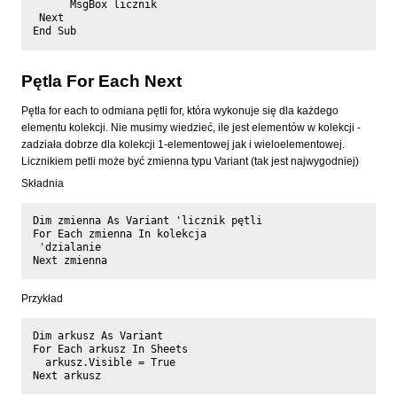
      MsgBox licznik

 Next 

Pętla For Each Next
Pętla for each to odmiana pętli for, która wykonuje się dla każdego
elementu kolekcji. Nie musimy wiedzieć, ile jest elementów w kolekcji -
zadziała dobrze dla kolekcji 1-elementowej jak i wieloelementowej.
Licznikiem petli może być zmienna typu Variant (tak jest najwygodniej)
Składnia
Dim zmienna As Variant 'licznik pętli

For Each zmienna In kolekcja

 'dzialanie

Przykład
Dim arkusz As Variant

For Each arkusz In Sheets

  arkusz.Visible = True
