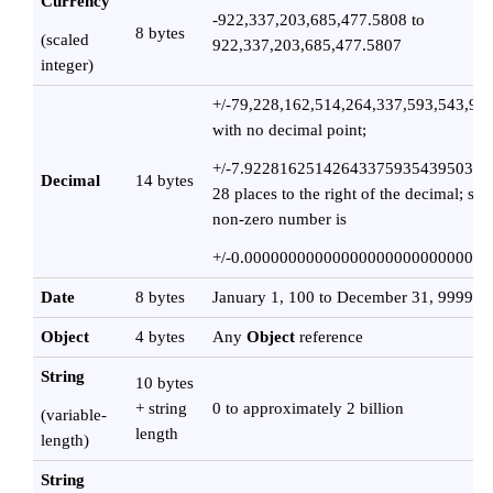
Currency
-922,337,203,685,477.5808 to
8 bytes
(scaled
922,337,203,685,477.5807
integer)
+/-79,228,162,514,264,337,593,543,95
with no decimal point;
+/-7.9228162514264337593543950335 
Decimal
14 bytes
28 places to the right of the decimal; sma
non-zero number is
+/-0.0000000000000000000000000001
Date
8 bytes
January 1, 100 to December 31, 9999
Object
4 bytes
Any
Object
reference
String
10 bytes
+ string
0 to approximately 2 billion
(variable-
length
length)
String