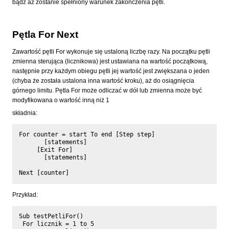
bądź aż zostanie spełniony warunek zakończenia pętli.
Pętla For Next
Zawartość pętli For wykonuje się ustaloną liczbę razy. Na początku pętli
zmienna sterująca (licznikowa) jest ustawiana na wartość początkową,
następnie przy każdym obiegu pętli jej wartość jest zwiększana o jeden
(chyba że została ustalona inna wartość kroku), aż do osiągnięcia
górnego limitu. Pętla For może odliczać w dół lub zmienna może być
modyfikowana o wartość inną niż 1
składnia:
For counter = start To end [Step step]

       [statements]

     [Exit For]

       [statements]

Przykład:
Sub testPetliFor()

 For licznik = 1 to 5
