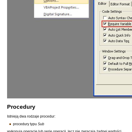
Procedury
Istnieją dwa rodzaje procedur:
procedury typu
Sub
wykonują operację lub serie operacji, lecz nie zwracają żadnej wartości