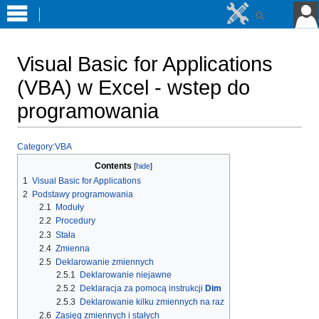
Visual Basic for Applications
(VBA) w Excel - wstep do
programowania
Jump
Jump
Category:VBA
to
to
Contents
navigation
search
1
Visual Basic for Applications
2
Podstawy programowania
2.1
Moduły
2.2
Procedury
2.3
Stała
2.4
Zmienna
2.5
Deklarowanie zmiennych
2.5.1
Deklarowanie niejawne
2.5.2
Deklaracja za pomocą instrukcji
Dim
2.5.3
Deklarowanie kilku zmiennych na raz
2.6
Zasięg zmiennych i stałych