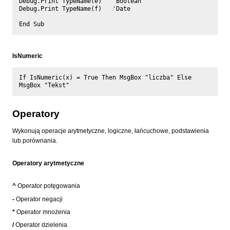
Debug.Print TypeName(e)   'Boolean

Debug.Print TypeName(f)   'Date

IsNumeric
If IsNumeric(x) = True Then MsgBox "liczba" Else 
Operatory
Wykonują operacje arytmetyczne, logiczne, łańcuchowe, podstawienia
lub porównania.
Operatory arytmetyczne
^
Operator potęgowania
-
Operator negacji
*
Operator mnożenia
/
Operator dzielenia