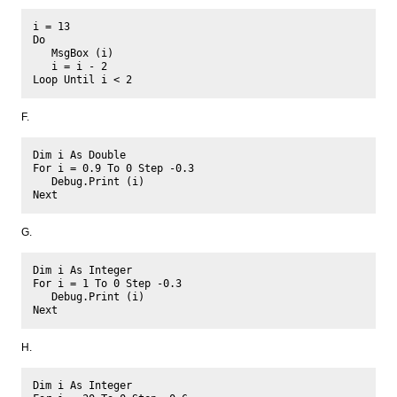
i = 13

Do

   MsgBox (i)

   i = i - 2

F.
Dim i As Double

For i = 0.9 To 0 Step -0.3

   Debug.Print (i)

G.
Dim i As Integer

For i = 1 To 0 Step -0.3

   Debug.Print (i)

H.
Dim i As Integer
