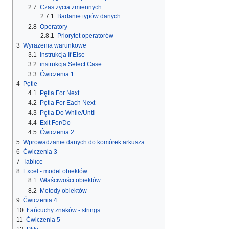
2.7
Czas życia zmiennych
2.7.1
Badanie typów danych
2.8
Operatory
2.8.1
Priorytet operatorów
3
Wyrażenia warunkowe
3.1
instrukcja If Else
3.2
instrukcja Select Case
3.3
Ćwiczenia 1
4
Pętle
4.1
Pętla For Next
4.2
Pętla For Each Next
4.3
Pętla Do While/Until
4.4
Exit For/Do
4.5
Ćwiczenia 2
5
Wprowadzanie danych do komórek arkusza
6
Ćwiczenia 3
7
Tablice
8
Excel - model obiektów
8.1
Właściwości obiektów
8.2
Metody obiektów
9
Ćwiczenia 4
10
Łańcuchy znaków - strings
11
Ćwiczenia 5