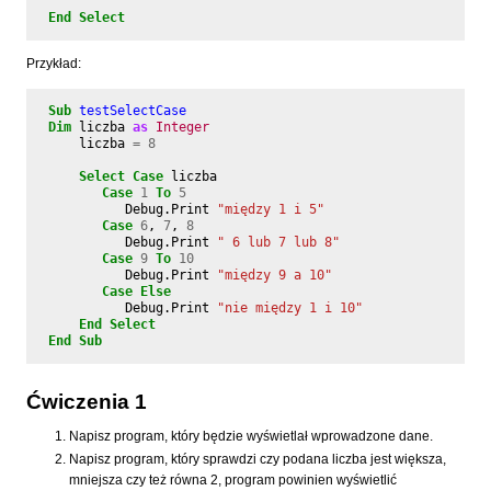
End
Select
Przykład:
Sub
testSelectCase
Dim
liczba
as
Integer
liczba
=
8
Select
Case
liczba
Case
1
To
5
Debug
.
Print
"między 1 i 5"
Case
6
,
7
,
8
Debug
.
Print
" 6 lub 7 lub 8"
Case
9
To
10
Debug
.
Print
"między 9 a 10"
Case
Else
Debug
.
Print
"nie między 1 i 10"
End
Select
End
Sub
Ćwiczenia 1
Napisz program, który będzie wyświetlał wprowadzone dane.
Napisz program, który sprawdzi czy podana liczba jest większa,
mniejsza czy też równa 2, program powinien wyświetlić