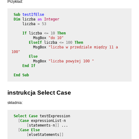
Przykład:
Sub
testIfElse
Dim
liczba
as
Integer
liczba
=
53
If
liczba
<=
10
Then
MsgBox
"do 10"
ElseIf
liczba
<=
100
Then
MsgBox
"liczba w przedziale między 11 a 
100"
Else
MsgBox
"liczba powyżej 100 "
End
If
End
Sub
instrukcja Select Case
składnia:
Select
Case
testExpression
[
Case
expressionList
-
n
[
statements
-
n
]]
...
[
Case
Else
[
elseStatements
]]