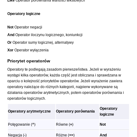
Like
Operator porównania wartości tekstowych
Operatory logiczne
Not
Operator negacji
And
Operator iloczynu logicznego, koniunkcji
Or
Operator sumy logicznej, alternatywy
Xor
Operator wyłączenia
Priorytet operatorów
Operatory te podlegają zasadom pierwszeństwa. Jeżeli w wyrażeniu
wystąpi kilka operatorów, każda część jest obliczana i sprawdzana w
oparciu o kolejność priorytetów operatorów. Jeżeli wyrażenie zawiera
operatory należące do różnych kategorii, najpierw wykonywane są
działania operatorów arytmetycznych, potem operatorów porównania i
operatorów logicznych.
Operatory
Operatory arytmetyczne
Operatory porównania
logiczne
Potęgowanie (
^
)
Równe (
=
)
Not
Negacja (
-
)
Różne (
<>
)
And