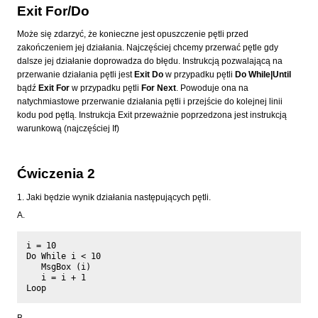
Exit For/Do
Może się zdarzyć, że konieczne jest opuszczenie pętli przed
zakończeniem jej działania. Najczęściej chcemy przerwać pętle gdy
dalsze jej działanie doprowadza do błędu. Instrukcją pozwalającą na
przerwanie działania pętli jest
Exit Do
w przypadku pętli
Do While|Until
bądź
Exit For
w przypadku pętli
For Next
. Powoduje ona na
natychmiastowe przerwanie działania pętli i przejście do kolejnej linii
kodu pod pętlą. Instrukcja Exit przeważnie poprzedzona jest instrukcją
warunkową (najczęściej If)
Ćwiczenia 2
1. Jaki będzie wynik działania następujących pętli.
A.
i = 10

Do While i < 10

   MsgBox (i)

   i = i + 1
