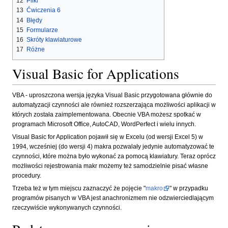
12
Pliki
13
Ćwiczenia 6
14
Błędy
15
Formularze
16
Skróty klawiaturowe
17
Różne
Visual Basic for Applications
VBA - uproszczona wersja języka Visual Basic przygotowana głównie do
automatyzacji czynności ale również rozszerzająca możliwości aplikacji w
których została zaimplementowana. Obecnie VBA możesz spotkać w
programach Microsoft Office, AutoCAD, WordPerfect i wielu innych.
Visual Basic for Application pojawił się w Excelu (od wersji Excel 5) w
1994, wcześniej (do wersji 4) makra pozwalały jedynie automatyzować te
czynności, które można było wykonać za pomocą klawiatury. Teraz oprócz
możliwości rejestrowania makr możemy też samodzielnie pisać własne
procedury.
Trzeba też w tym miejscu zaznaczyć że pojęcie "
makro
" w przypadku
programów pisanych w VBA jest anachronizmem nie odzwierciedlającym
rzeczywiście wykonywanych czynności.