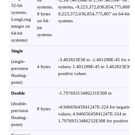
bit
-2,147,483,648 to 2,147,483,647 on 32-
32-bit
systems,
systems, -9,223,372,036,854,775,808 to
systems,
8 bytes
9,223,372,036,854,775,807 on 64-bit
LongLong
on 64-
systems
integer on
bit
64-bit
systems
systems)
Single
-3.402823E38 to -1.401298E-45 for neg
(single-
4 bytes
values; 1.401298E-45 to 3.402823E38 f
precision
positive values
floating-
point)
Double
-1.79769313486231E308 to
(double-
-4.94065645841247E-324 for negative
8 bytes
precision
values; 4.94065645841247E-324 to
floating-
1.79769313486232E308 for positive va
point)