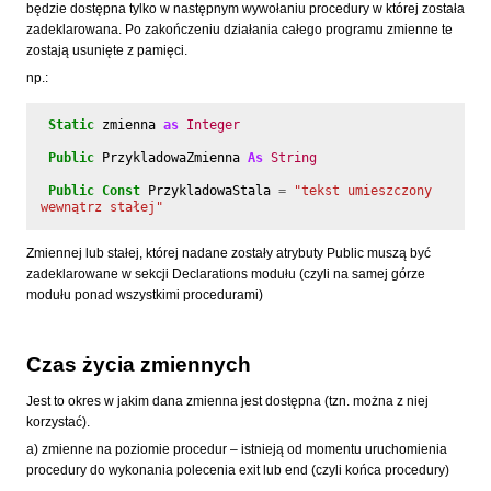
będzie dostępna tylko w następnym wywołaniu procedury w której została
zadeklarowana. Po zakończeniu działania całego programu zmienne te
zostają usunięte z pamięci.
np.:
Static
zmienna
as
Integer
Public
PrzykladowaZmienna
As
String
Public
Const
PrzykladowaStala
=
"tekst umieszczony 
wewnątrz stałej"
Zmiennej lub stałej, której nadane zostały atrybuty Public muszą być
zadeklarowane w sekcji Declarations modułu (czyli na samej górze
modułu ponad wszystkimi procedurami)
Czas życia zmiennych
Jest to okres w jakim dana zmienna jest dostępna (tzn. można z niej
korzystać).
a) zmienne na poziomie procedur – istnieją od momentu uruchomienia
procedury do wykonania polecenia exit lub end (czyli końca procedury)