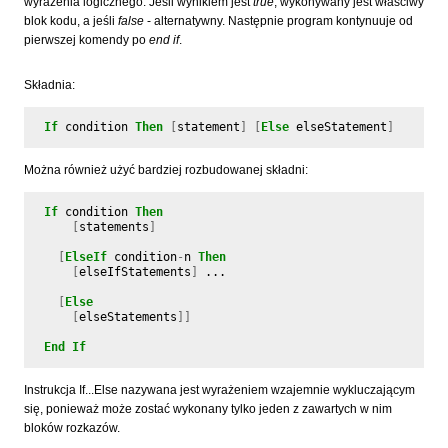
wyrażenia logicznego. Jeśli wynikiem jest
true
, wykonywany jest właściwy
blok kodu, a jeśli
false
- alternatywny. Następnie program kontynuuje od
pierwszej komendy po
end if
.
Składnia:
If
condition
Then
[
statement
]
[
Else
elseStatement
]
Można również użyć bardziej rozbudowanej składni:
If
condition
Then
[
statements
]
[
ElseIf
condition
-
n
Then
[
elseIfStatements
]
...
[
Else
[
elseStatements
]]
End
If
Instrukcja If...Else nazywana jest wyrażeniem wzajemnie wykluczającym
się, ponieważ może zostać wykonany tylko jeden z zawartych w nim
bloków rozkazów.