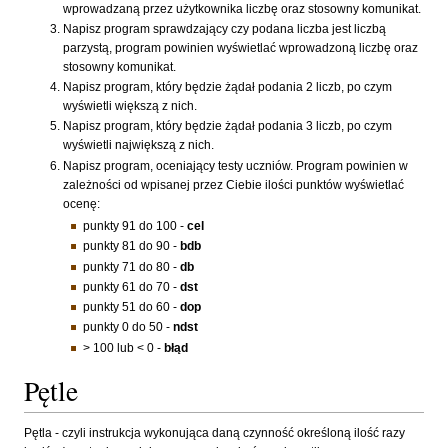
wprowadzaną przez użytkownika liczbę oraz stosowny komunikat.
Napisz program sprawdzający czy podana liczba jest liczbą
parzystą, program powinien wyświetlać wprowadzoną liczbę oraz
stosowny komunikat.
Napisz program, który będzie żądał podania 2 liczb, po czym
wyświetli większą z nich.
Napisz program, który będzie żądał podania 3 liczb, po czym
wyświetli największą z nich.
Napisz program, oceniający testy uczniów. Program powinien w
zależności od wpisanej przez Ciebie ilości punktów wyświetlać
ocenę:
punkty 91 do 100 -
cel
punkty 81 do 90 -
bdb
punkty 71 do 80 -
db
punkty 61 do 70 -
dst
punkty 51 do 60 -
dop
punkty 0 do 50 -
ndst
> 100 lub < 0 -
błąd
Pętle
Pętla - czyli instrukcja wykonująca daną czynność określoną ilość razy