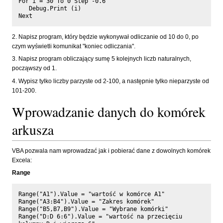
For i = 30 To 0 Step -0.6

   Debug.Print (i)

2. Napisz program, który będzie wykonywał odliczanie od 10 do 0, po
czym wyświetli komunikat "koniec odliczania".
3. Napisz program obliczający sumę 5 kolejnych liczb naturalnych,
począwszy od 1.
4. Wypisz tylko liczby parzyste od 2-100, a następnie tylko nieparzyste od
101-200.
Wprowadzanie danych do komórek
arkusza
VBA pozwala nam wprowadzać jak i pobierać dane z dowolnych komórek
Excela:
Range
Range("A1").Value = "wartość w komórce A1"

Range("A3:B4").Value = "Zakres komórek"

Range("B5,B7,B9").Value = "Wybrane komórki"

Range("D:D 6:6").Value = "wartość na przecięciu 