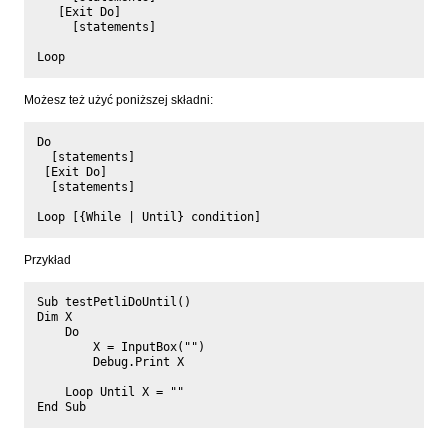
   [Exit Do]

     [statements]

Możesz też użyć poniższej składni:
Do

  [statements]

 [Exit Do]

  [statements]

Przykład
Sub testPetliDoUntil()

Dim X

    Do

        X = InputBox("")

        Debug.Print X

    Loop Until X = ""
