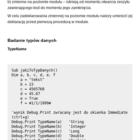
b) zmienne na poziomie modułu – istnieją od momentu otwarcia zeszytu
zawierającego kod do momentu jego zamknięcia.
W celu zadeklarowania zmiennej na poziomie modułu należy umieścić jej
deklarację przed pierwszą procedurą w module.
Badanie typów danych
TypeName
Sub jakiToTypDanych()

Dim a, b, c, d, e, f

    a = "tekst"

    b = 23

    c = 4565768

    d = 45.67

    e = True

    f = #1/1/1999#

'wynik Debug.Print zwracany jest do okienka Immediate 
(ctrl+g)   

Debug.Print TypeName(a)   'String

Debug.Print TypeName(b)   'Integer

Debug.Print TypeName(c)   'Long

Debug.Print TypeName(d)   'Double
